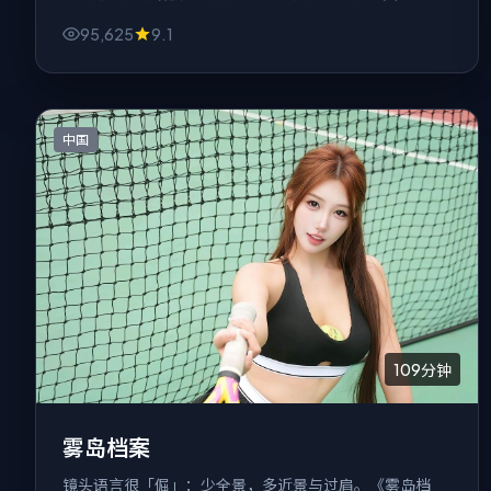
一道深渊。
95,625
9.1
中国
109分钟
雾岛档案
镜头语言很「倔」：少全景，多近景与过肩。《雾岛档