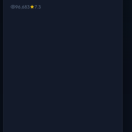
起，人物越小，风暴越近。
96,683
7.3