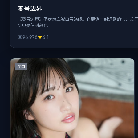
零号边界
《零号边界》不走热血喊口号路线。它更像一封迟到的信：关
悚只是信封颜色。
96,978
6.1
美国